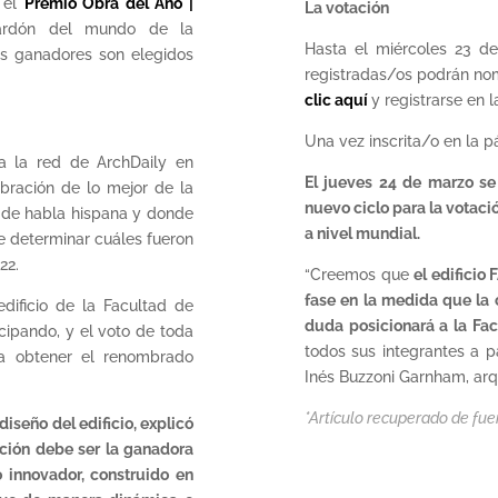
a el
Premio Obra del Año |
La votación
ardón del mundo de la
Hasta el miércoles 23 de
os ganadores son elegidos
registradas/os podrán nom
clic aquí
y registrarse en 
Una vez inscrita/o en la p
a la red de ArchDaily en
El jueves 24 de marzo se 
ebración de lo mejor de la
nuevo ciclo para la votació
s de habla hispana y donde
a nivel mundial.
e determinar cuáles fueron
22.
“Creemos que
el edificio
fase en la medida que la
dificio de la Facultad de
duda posicionará a la Fac
cipando, y el voto de toda
todos sus integrantes a pa
ra obtener el renombrado
Inés Buzzoni Garnham, arqu
*Artículo recuperado de fue
diseño del edificio, explicó
cción debe ser la ganadora
o innovador, construido en