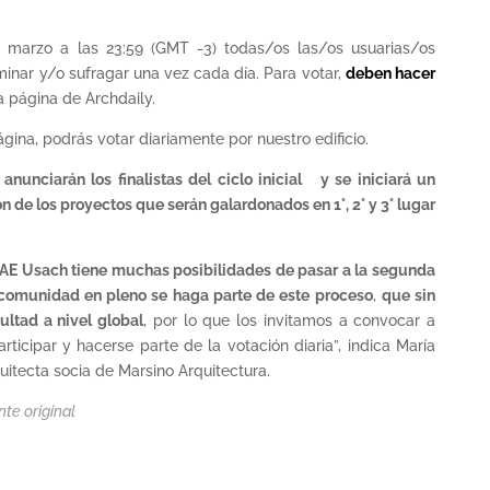
 marzo a las 23:59 (GMT -3) todas/os las/os usuarias/os
inar y/o sufragar una vez cada día. Para votar,
deben hacer
la página de Archdaily.
ágina, podrás votar diariamente por nuestro edificio.
anunciarán los finalistas del ciclo inicial y se iniciará un
n de los proyectos que serán galardonados en 1°, 2° y 3° lugar
 FAE Usach tiene muchas posibilidades de pasar a la segunda
 comunidad en pleno se haga parte de este proceso
,
que sin
ultad a nivel global
, por lo que los invitamos a convocar a
rticipar y hacerse parte de la votación diaria”, indica María
itecta socia de Marsino Arquitectura.
nte original