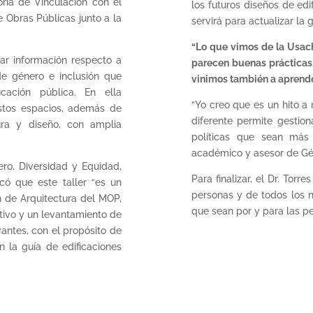
toría de Vinculación con el
los futuros diseños de edi
 Obras Públicas junto a la
servirá para actualizar la 
“Lo que vimos de la Usach
lar información respecto a
parecen buenas prácticas,
de género e inclusión que
vinimos también a aprende
cación pública. En ella
“Yo creo que es un hito a
estos espacios, además de
diferente permite gestio
ura y diseño, con amplia
políticas que sean más
académico y asesor de Gén
ero, Diversidad y Equidad,
Para finalizar, el Dr. Tor
icó que este taller “es un
personas y de todos los n
n de Arquitectura del MOP,
que sean por y para las pe
tivo y un levantamiento de
vantes, con el propósito de
n la guía de edificaciones