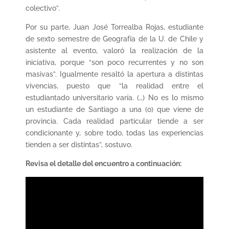
colectivo”.
Por su parte, Juan José Torrealba Rojas, estudiante
de sexto semestre de Geografía de la U. de Chile y
asistente al evento, valoró la realización de la
iniciativa, porque “son poco recurrentes y no son
masivas”. Igualmente resaltó la apertura a distintas
vivencias, puesto que “la realidad entre el
estudiantado universitario varía. (…) No es lo mismo
un estudiante de Santiago a una (o) que viene de
provincia. Cada realidad particular tiende a ser
condicionante y, sobre todo, todas las experiencias
tienden a ser distintas”, sostuvo.
Revisa el detalle del encuentro a continuación: