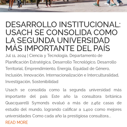
DESARROLLO INSTITUCIONAL:
USACH SE CONSOLIDA COMO
LA SEGUNDA UNIVERSIDAD
MÁS IMPORTANTE DEL PAÍS
Jul 11, 2024
|
Ciencia y Tecnología
,
Departamento de
Planificación Estratégica
,
Desarrollo Tecnológico
,
Desarrollo
Territorial
,
Emprendimiento
,
Energía
,
Equidad de Género
,
Inclusión
,
Innovación
,
Internacionalización e Interculturalidad
,
Investigación
,
Sostenibilidad
Usach se consolida como la segunda universidad más
importante del país Este año la consultora británica
Quacquarelli Symonds evaluó a más de 2.462 casas de
estudio del mundo, logrando calificar a 1.400 como mejores
universidades Como cada año la prestigiosa consultora...
READ MORE