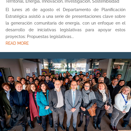
Territorial
,
Energía
,
Innovación
,
Investigación
,
Sostenibilidad
El lunes 26 de agosto el Departamento de Planificación
Estratégica asistió a una serie de presentaciones clave sobre
la generación comunitaria de energía, con un enfoque en el
desarrollo de iniciativas legislativas para apoyar estos
proyectos: Propuestas legislativas...
READ MORE