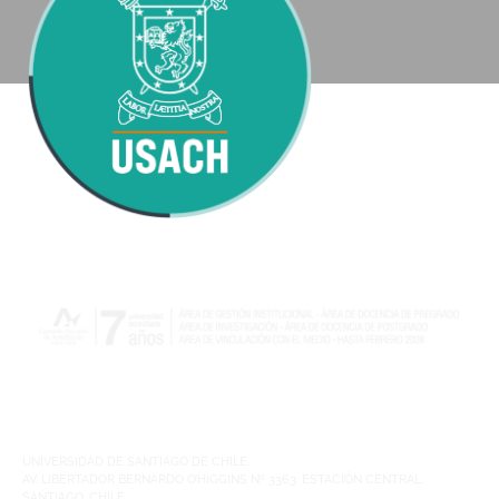
UNIVERSIDAD DE SANTIAGO DE CHILE.
AV. LIBERTADOR BERNARDO O’HIGGINS Nº 3363. ESTACIÓN CENTRAL.
SANTIAGO. CHILE.