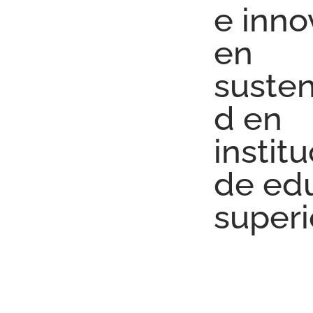
e inno
en
susten
d en
instit
de ed
superi