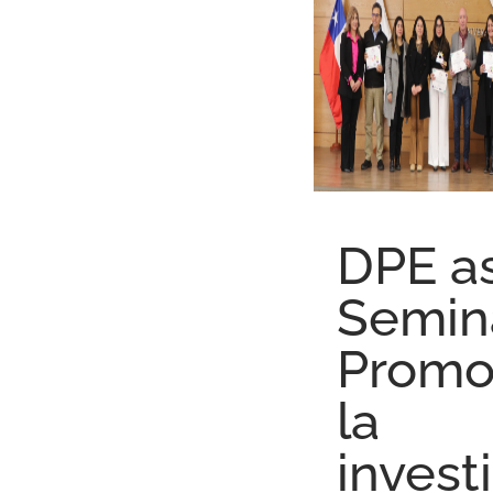
DPE as
Semina
Promo
la
invest