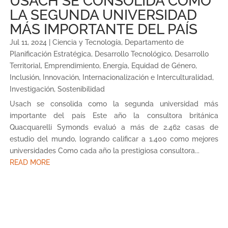
USACH SE CONSOLIDA COMO
LA SEGUNDA UNIVERSIDAD
MÁS IMPORTANTE DEL PAÍS
Jul 11, 2024
|
Ciencia y Tecnología
,
Departamento de
Planificación Estratégica
,
Desarrollo Tecnológico
,
Desarrollo
Territorial
,
Emprendimiento
,
Energía
,
Equidad de Género
,
Inclusión
,
Innovación
,
Internacionalización e Interculturalidad
,
Investigación
,
Sostenibilidad
Usach se consolida como la segunda universidad más
importante del país Este año la consultora británica
Quacquarelli Symonds evaluó a más de 2.462 casas de
estudio del mundo, logrando calificar a 1.400 como mejores
universidades Como cada año la prestigiosa consultora...
READ MORE
« Older Entries
Next Entries »