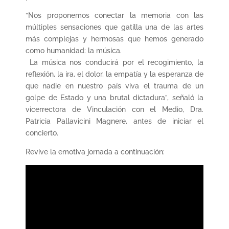
“Nos proponemos conectar la memoria con las
múltiples sensaciones que gatilla una de las artes
más complejas y hermosas que hemos generado
como humanidad: la música.
La música nos conducirá por el recogimiento, la
reflexión, la ira, el dolor, la empatía y la esperanza de
que nadie en nuestro país viva el trauma de un
golpe de Estado y una brutal dictadura”, señaló la
vicerrectora de Vinculación con el Medio, Dra.
Patricia Pallavicini Magnere, antes de iniciar el
concierto.
Revive la emotiva jornada a continuación: